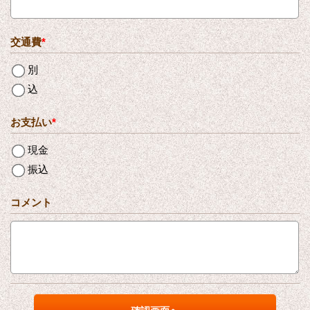
交通費
*
別
込
お支払い
*
現金
振込
コメント